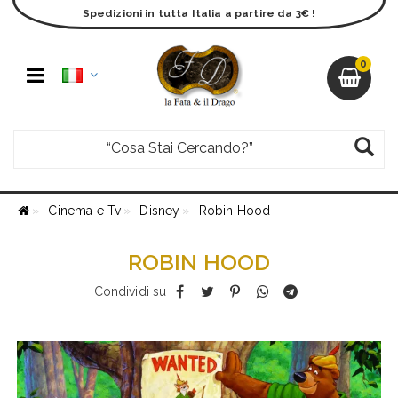
Spedizioni in tutta Italia a partire da 3€ !
0
Cinema e Tv
Disney
Robin Hood
ROBIN HOOD
Condividi su