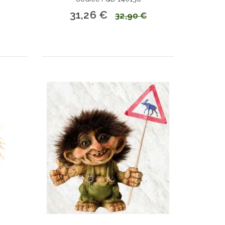
31,26 €
€
32,90 €