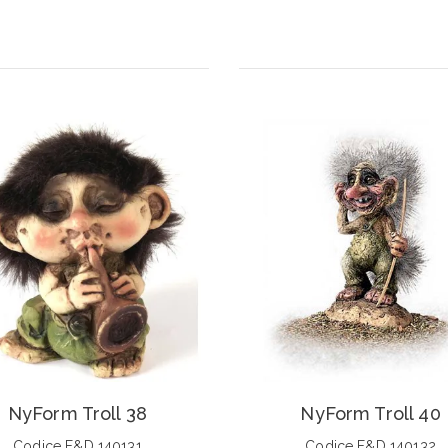
NyForm Troll 38
NyForm Troll 40
Codice F&D 140131
Codice F&D 140132