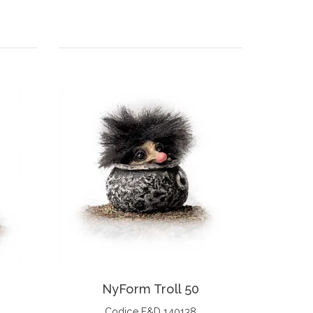
NyForm Troll 50
Codice F&D 140138