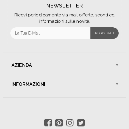
NEWSLETTER
Ricevi periodicamente via mail offerte, sconti ed
informazioni sulle novità.
REGISTRATI
AZIENDA
Chi Siamo
I Nostri Negozi
INFORMAZIONI
Assistenza Clienti
Lavora Con Noi
Spedizioni
Pagamenti
Contattaci
Sconti e Promozioni
Condizioni di Vendita
Resi e Rimborsi