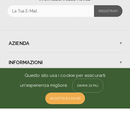
REGISTRATI
AZIENDA
Chi Siamo
I Nostri Negozi
INFORMAZIONI
Assistenza Clienti
Lavora Con Noi
Spedizioni
Questo sito usa i cookie per assicurarti
Pagamenti
Contattaci
Sconti e Promozioni
un'esperienza migliore.
DIMMI DI PIÙ
Condizioni di Vendita
Resi e Rimborsi
ACCETTA E CHIUDI
Cookie
Privacy