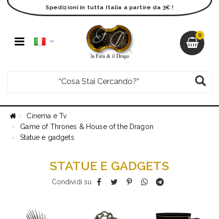
Spedizioni in tutta Italia a partire da 3€ !
0
Cinema e Tv
Game of Thrones & House of the Dragon
Statue e gadgets
STATUE E GADGETS
Condividi su