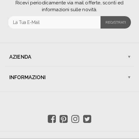
Ricevi periodicamente via mail offerte, sconti ed
informazioni sulle novità.
REGISTRATI
AZIENDA
Chi Siamo
I Nostri Negozi
INFORMAZIONI
Assistenza Clienti
Lavora Con Noi
Spedizioni
Pagamenti
Contattaci
Sconti e Promozioni
Condizioni di Vendita
Resi e Rimborsi