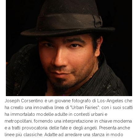
Joseph Corsentino è un giovane fotografo di Los-Angeles che
ha creato una innovativa linea di "Urban Fairies": con i suoi scatti
ha immortalato modelle adulte in contesti urbani e
metropolitani, fornendo una interpretazione in chiave moderna
e a tratti provocatoria delle fate e degli angeli. Presenta anche
linee più classiche. Adatte ad arredare una stanza in modo