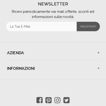
NEWSLETTER
Ricevi periodicamente via mail offerte, sconti ed
informazioni sulle novità.
REGISTRATI
AZIENDA
Chi Siamo
I Nostri Negozi
INFORMAZIONI
Assistenza Clienti
Lavora Con Noi
Spedizioni
Pagamenti
Contattaci
Sconti e Promozioni
Condizioni di Vendita
Resi e Rimborsi