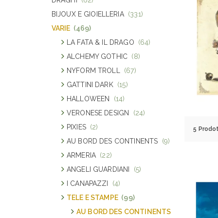
BIJOUX E GIOIELLERIA
(331)
VARIE
(469)
LA FATA & IL DRAGO
(64)
ALCHEMY GOTHIC
(8)
NYFORM TROLL
(67)
GATTINI DARK
(15)
HALLOWEEN
(14)
VERONESE DESIGN
(24)
PIXIES
(2)
5 Prodot
AU BORD DES CONTINENTS
(9)
ARMERIA
(22)
ANGELI GUARDIANI
(5)
I CANAPAZZI
(4)
TELE E STAMPE
(99)
AU BORD DES CONTINENTS