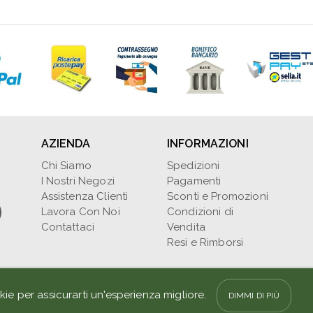
AZIENDA
INFORMAZIONI
Chi Siamo
Spedizioni
I Nostri Negozi
Pagamenti
Assistenza Clienti
Sconti e Promozioni
Lavora Con Noi
Condizioni di
Contattaci
Vendita
Resi e Rimborsi
Cookie
Privacy
la Fata & il Drago di 
kie per assicurarti un'esperienza migliore.
DIMMI DI PIÙ