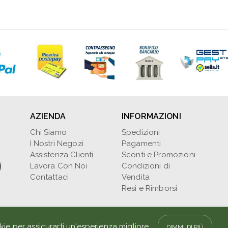
AZIENDA
INFORMAZIONI
Chi Siamo
Spedizioni
I Nostri Negozi
Pagamenti
Assistenza Clienti
Sconti e Promozioni
Lavora Con Noi
Condizioni di
Contattaci
Vendita
Resi e Rimborsi
Cookie
Privacy
la Fata & il Drago di 
kie per assicurarti un'esperienza migliore.
DIMMI DI PIÙ