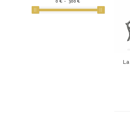
0
€ -
300
€
La