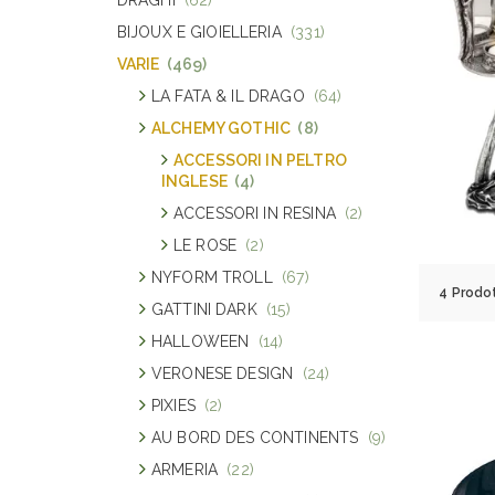
BIJOUX E GIOIELLERIA
(331)
VARIE
(469)
LA FATA & IL DRAGO
(64)
ALCHEMY GOTHIC
(8)
ACCESSORI IN PELTRO
INGLESE
(4)
ACCESSORI IN RESINA
(2)
LE ROSE
(2)
NYFORM TROLL
(67)
4 Prodot
GATTINI DARK
(15)
HALLOWEEN
(14)
VERONESE DESIGN
(24)
PIXIES
(2)
AU BORD DES CONTINENTS
(9)
ARMERIA
(22)