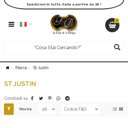
Spedizioni in tutta Italia a partire da 3€ !
0
Marca
St Justin
ST JUSTIN
Condividi su
Mostra: