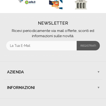
NEWSLETTER
Ricevi periodicamente via mail offerte, sconti ed
informazioni sulle novità.
REGISTRATI
AZIENDA
Chi Siamo
I Nostri Negozi
INFORMAZIONI
Assistenza Clienti
Lavora Con Noi
Spedizioni
Pagamenti
Contattaci
Sconti e Promozioni