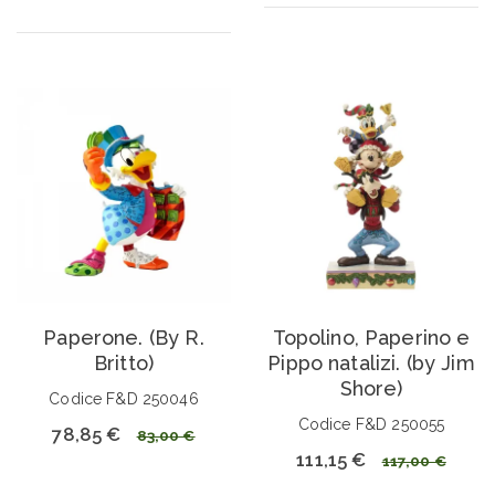
Paperone. (By R.
Topolino, Paperino e
Britto)
Pippo natalizi. (by Jim
Shore)
Codice F&D 250046
Codice F&D 250055
78,85 €
83,00 €
111,15 €
117,00 €