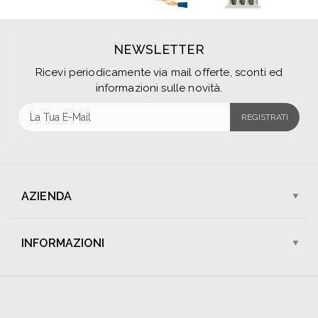
NEWSLETTER
Ricevi periodicamente via mail offerte, sconti ed
informazioni sulle novità.
REGISTRATI
AZIENDA
Chi Siamo
I Nostri Negozi
INFORMAZIONI
Assistenza Clienti
Lavora Con Noi
Spedizioni
Pagamenti
Contattaci
Sconti e Promozioni
Condizioni di Vendita