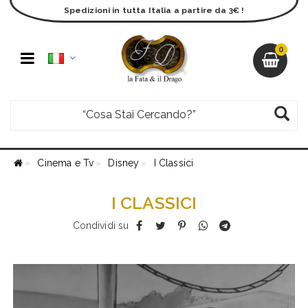
Spedizioni in tutta Italia a partire da 3€ !
0
Cinema e Tv
Disney
I Classici
I CLASSICI
Condividi su