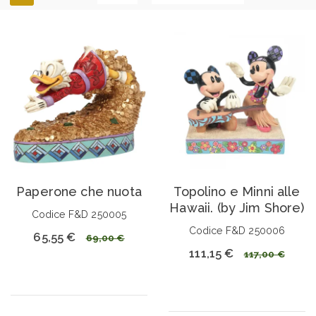
Paperone che nuota
Topolino e Minni alle
Hawaii. (by Jim Shore)
Codice F&D 250005
Codice F&D 250006
65,55 €
69,00 €
111,15 €
117,00 €