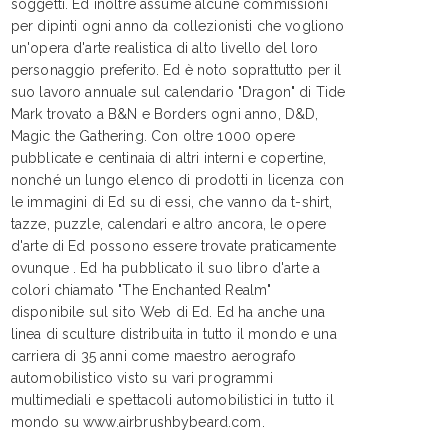
soggetti. Ed inoltre assume alcune commissioni
per dipinti ogni anno da collezionisti che vogliono
un'opera d'arte realistica di alto livello del loro
personaggio preferito. Ed è noto soprattutto per il
suo lavoro annuale sul calendario "Dragon" di Tide
Mark trovato a B&N e Borders ogni anno, D&D,
Magic the Gathering. Con oltre 1000 opere
pubblicate e centinaia di altri interni e copertine,
nonché un lungo elenco di prodotti in licenza con
le immagini di Ed su di essi, che vanno da t-shirt,
tazze, puzzle, calendari e altro ancora, le opere
d'arte di Ed possono essere trovate praticamente
ovunque . Ed ha pubblicato il suo libro d'arte a
colori chiamato "The Enchanted Realm"
disponibile sul sito Web di Ed. Ed ha anche una
linea di sculture distribuita in tutto il mondo e una
carriera di 35 anni come maestro aerografo
automobilistico visto su vari programmi
multimediali e spettacoli automobilistici in tutto il
mondo su www.airbrushbybeard.com.