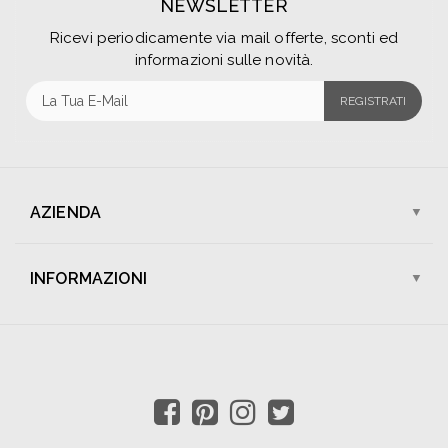
NEWSLETTER
Ricevi periodicamente via mail offerte, sconti ed
informazioni sulle novità.
REGISTRATI
AZIENDA
Chi Siamo
I Nostri Negozi
INFORMAZIONI
Assistenza Clienti
Lavora Con Noi
Spedizioni
Pagamenti
Contattaci
Sconti e Promozioni
Condizioni di Vendita
Resi e Rimborsi